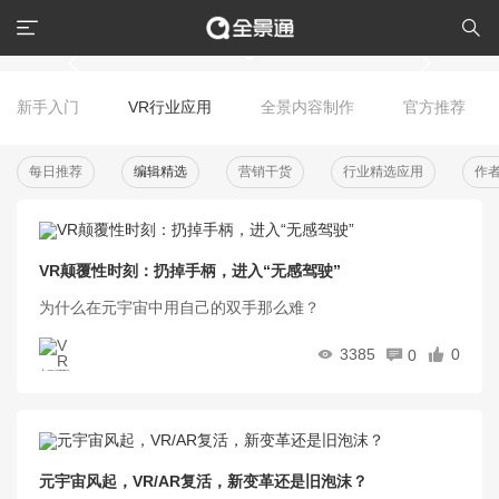
新手入门
VR行业应用
全景内容制作
官方推荐
每日推荐
编辑精选
营销干货
行业精选应用
作
VR颠覆性时刻：扔掉手柄，进入“无感驾驶”
为什么在元宇宙中用自己的双手那么难？
3385
0
0
元宇宙风起，VR/AR复活，新变革还是旧泡沫？