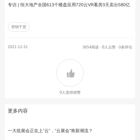
专访 | 恒大地产全国613个楼盘应用720云VR看房3天卖出580亿
营销干货
0
2021-12-31
3654阅读 ·
人点赞 · 0条评论
0
人觉得很赞
更多内容
一大批展会正在上“云”，“云展会”将新潮流？